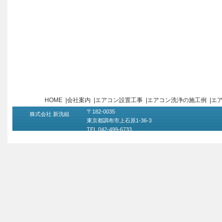
HOME
|
会社案内
|
エアコン設置工事
|
エアコン洗浄の施工例
|
エ
〒182-0035
株式会社 新洗組
東京都調布市上石原1-36-3
TEL 042-499-6733