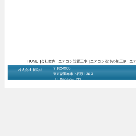
HOME
|
会社案内
|
エアコン設置工事
|
エアコン洗浄の施工例
|
エ
〒182-0035
株式会社 新洗組
東京都調布市上石原1-36-3
TEL 042-499-6733