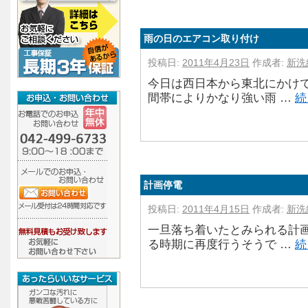
雨の日のエアコン取り付け
投稿日:
2011年4月23日
作成者:
新洗
今日は西日本から東北にかけ
間帯によりかなり強い雨 …
続
計画停電
投稿日:
2011年4月15日
作成者:
新洗
一旦落ち着いたとみられる計
る時期に再度行うそうで …
続