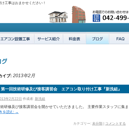
付け工事はおまかせください！
2013年2月
カイブ:
年 第一回技術研修及び接客講習会 エアコン取り付け工事『新洗組』
013年2月22日
作成者:
新洗組
技術研修及び接客講習会を開かせていただきました。 主要作業スタッフに集ま
きを読む
→
カテゴリー:
未分類
|
コメントする