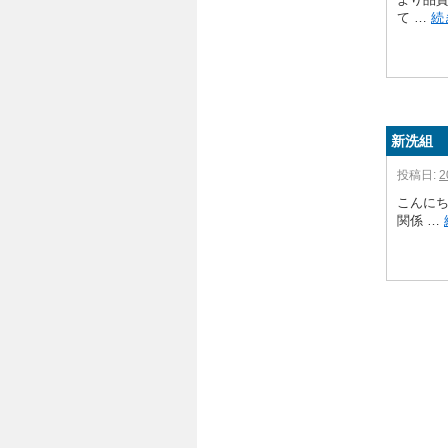
て …
続
新洗組 
投稿日:
2
こんに
関係 …