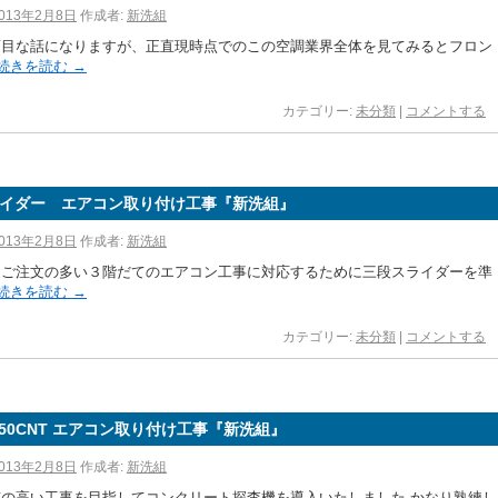
013年2月8日
作成者:
新洗組
面目な話になりますが、正直現時点でのこの空調業界全体を見てみるとフロン
続きを読む
→
カテゴリー:
未分類
|
コメントする
イダー エアコン取り付け工事『新洗組』
013年2月8日
作成者:
新洗組
はご注文の多い３階だてのエアコン工事に対応するために三段スライダーを準
続きを読む
→
カテゴリー:
未分類
|
コメントする
 150CNT エアコン取り付け工事『新洗組』
013年2月8日
作成者:
新洗組
質の高い工事を目指してコンクリート探査機を導入いたしました かなり熟練し