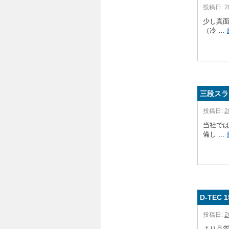
投稿日:
2
少し真
（冷 …
三段スラ
投稿日:
2
当社で
備し …
D-TEC
投稿日:
2
より品