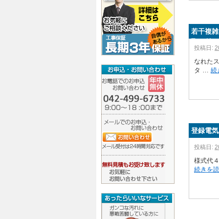
若干複雑
取り付け
投稿日:
2
なれた
タ …
続
登録電気
投稿日:
2
様式代４
続きを