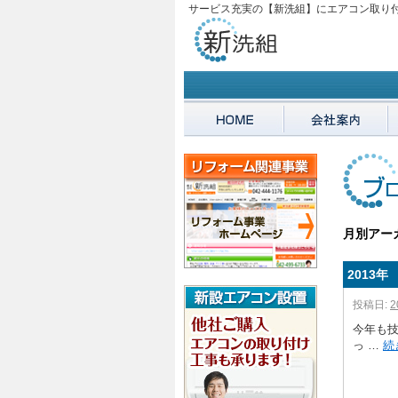
サービス充実の【新洗組】にエアコン取り
月別アー
2013
投稿日:
2
今年も
っ …
続