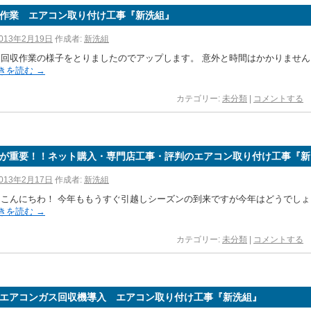
作業 エアコン取り付け工事『新洗組』
013年2月19日
作成者:
新洗組
ス回収作業の様子をとりましたのでアップします。 意外と時間はかかりません
きを読む
→
カテゴリー:
未分類
|
コメントする
が重要！！ネット購入・専門店工事・評判のエアコン取り付け工事『新
013年2月17日
作成者:
新洗組
んこんにちわ！ 今年ももうすぐ引越しシーズンの到来ですが今年はどうでしょ
きを読む
→
カテゴリー:
未分類
|
コメントする
エアコンガス回収機導入 エアコン取り付け工事『新洗組』