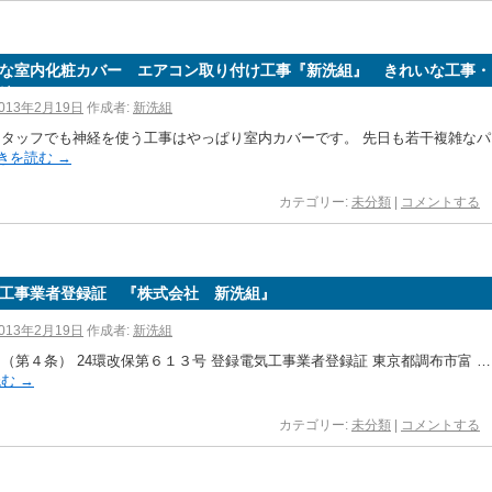
な室内化粧カバー エアコン取り付け工事『新洗組』 きれいな工事・
編
013年2月19日
作成者:
新洗組
スタッフでも神経を使う工事はやっぱり室内カバーです。 先日も若干複雑なパ
きを読む
→
カテゴリー:
未分類
|
コメントする
工事業者登録証 『株式会社 新洗組』
013年2月19日
作成者:
新洗組
（第４条） 24環改保第６１３号 登録電気工事業者登録証 東京都調布市富 …
読む
→
カテゴリー:
未分類
|
コメントする