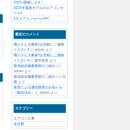
2025♪開催します！
2025年最新モデルのエアコンセ
ール‼
4月エアコンセール中‼
最近のコメント
職人さん大募集‼お気軽にご連絡
ください‼
に
admin
より
職人さん大募集‼お気軽にご連絡
ください‼
に
森田俊彦
より
新洗組店舗事業部のご紹介♪
に
admin
より
新洗組店舗事業部のご紹介♪
に
白
檀
より
落雷による通信障害のお知らせ
（復旧済み）
に
admin
より
カテゴリー
エアコン工事
未分類