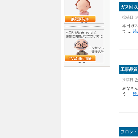
ガス回収
投稿日:
2
本日ガ
で …
続
工事品質
洗組』
投稿日:
2
みなさ
う …
続
フロン・