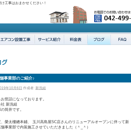
付け工事はおまかせください！
舗事業部のご紹介♪
019年10月6日
作成者:
新洗組
もお世話になっております。
社 新洗組
部の筒井です。
度、榮太樓總本鋪、 玉川高島屋SC店さんのリニューアルオープンに伴って新
店舗事業部で内装施工させていただきました（＾_＾）