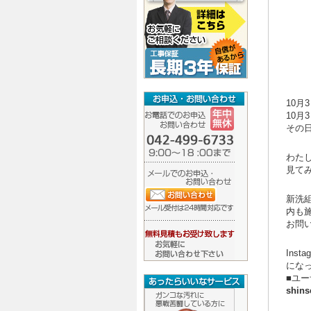
10
10
その
わた
見て
新洗
内も
お問
Ins
にな
■ユ
shins