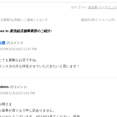
カテゴリー:
未分類
パーマリンク
大募集‼お気軽にご連絡ください‼
都内2LDKリフォーム中♪
ses to
新洗組店舗事業部のご紹介♪
白檀
のコメント:
2019年10月16日 11:47 PM
とても素敵なお店ですね。
インスタの方も拝見させていただきたいと思います！
admin
のコメント:
2019年11月10日 5:51 PM
白檀さま
お返事が遅くなり申し訳ありません。
ありがとうございます。ぜひぜひ見てください。筒井