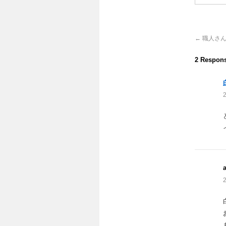
←
職人さん
2 Respon