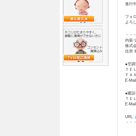
進行
フォロ
よろ
・・
内装
株式会
住所 
●空
ＴＥＬ:
ＦＡＸ:
E-Mai
●建
ＴＥＬ:
E-Mai
URL:
・・