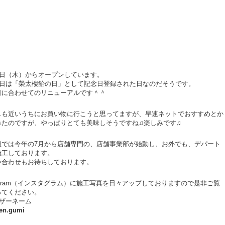
月3日（木）からオープンしています。
月3日は「榮太樓飴の日」として記念日登録された日なのだそうです。
日に合わせてのリニューアルです＾＾
しも近いうちにお買い物に行こうと思ってますが、早速ネットでおすすめとか
みたのですが、やっぱりとても美味しそうですね♫楽しみです♫
組では今年の7月から店舗専門の、店舗事業部が始動し、お外でも、デパート
施工しております。
い合わせもお待ちしております。
tagram（インスタグラム）に施工写真を日々アップしておりますので是非ご覧
ってください。
ーザーネーム
en.gumi