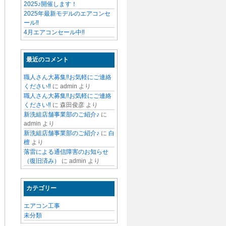
2025♪開催します！
2025年最新モデルのエアコンセ
ール‼
4月エアコンセール中‼
最近のコメント
職人さん大募集‼お気軽にご連絡
ください‼
に
admin
より
職人さん大募集‼お気軽にご連絡
ください‼
に
森田俊彦
より
新洗組店舗事業部のご紹介♪
に
admin
より
新洗組店舗事業部のご紹介♪
に
白
檀
より
落雷による通信障害のお知らせ
（復旧済み）
に
admin
より
カテゴリー
エアコン工事
未分類