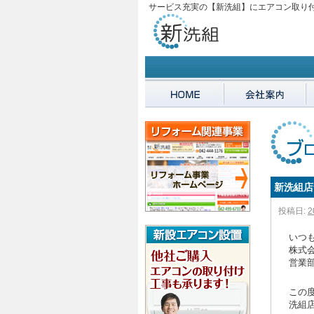
サービス充実の【新洗組】にエアコン取り
新洗組店
投稿日:
2
いつ
株式会
営業
この
洗組