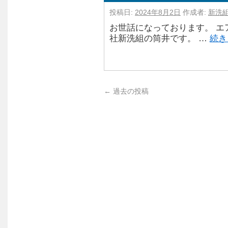
投稿日:
2024年8月2日
作成者:
新洗
お世話になっております。 エ
社新洗組の筒井です。 …
続き
←
過去の投稿