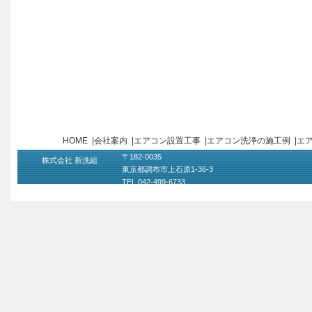
HOME
|
会社案内
|
エアコン設置工事
|
エアコン洗浄の施工例
|
エ
〒182-0035
株式会社 新洗組
東京都調布市上石原1-36-3
TEL 042-499-6733