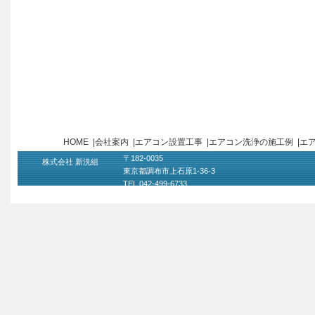
HOME
|
会社案内
|
エアコン設置工事
|
エアコン洗浄の施工例
|
エ
〒182-0035
株式会社 新洗組
東京都調布市上石原1-36-3
TEL 042-499-6733