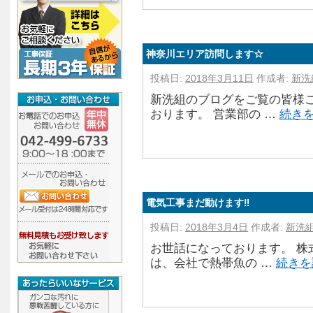
神奈川エリア訪問します☆
投稿日:
2018年3月11日
作成者:
新洗
新洗組のブログをご覧の皆様こ
おります。 営業部の …
続き
電気工事まだ動けます‼
投稿日:
2018年3月4日
作成者:
新洗
お世話になっております。 株
は、会社で熱帯魚の …
続き