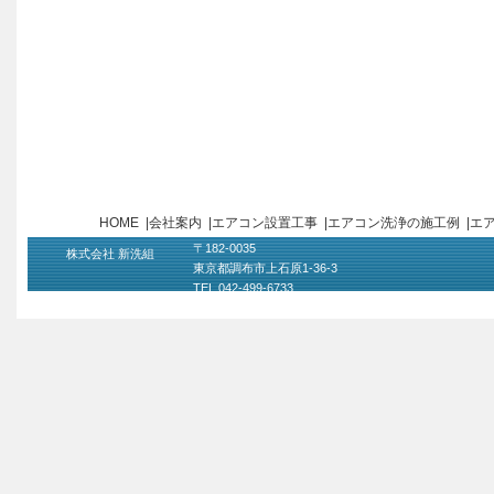
HOME
|
会社案内
|
エアコン設置工事
|
エアコン洗浄の施工例
|
エ
〒182-0035
株式会社 新洗組
東京都調布市上石原1-36-3
TEL 042-499-6733