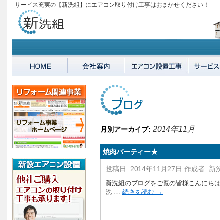
サービス充実の【新洗組】にエアコン取り付け工事はおまかせください！
2014年11月
月別アーカイブ:
焼肉パーティー★
投稿日:
2014年11月27日
作成者:
新
新洗組のブログをご覧の皆様こんにちは
洗 …
続きを読む
→