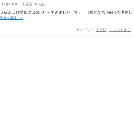
012年8月8日
作成者:
新洗組
は大阪および愛知に出張へ行ってきました（笑） （現地での小回りを考慮し
続きを読む
→
カテゴリー:
未分類
|
コメントする