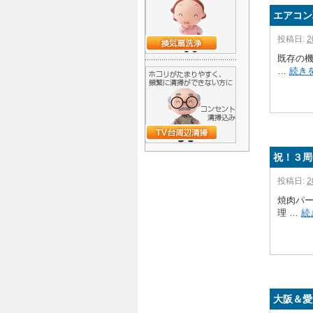
エアコン
投稿日:
2
既存の機
…
続き
祝！３周
投稿日:
2
焼肉パー
理 …
続
大阪＆愛