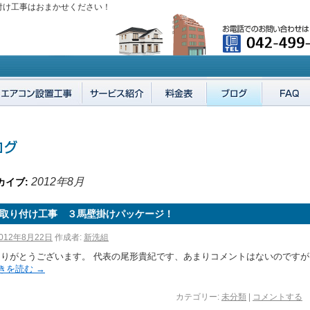
付け工事はおまかせください！
2012年8月
カイブ:
取り付け工事 ３馬壁掛けパッケージ！
012年8月22日
作成者:
新洗組
ありがとうございます。 代表の尾形貴紀です、あまりコメントはないのですが
きを読む
→
カテゴリー:
未分類
|
コメントする