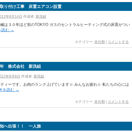
取り付け工事 床置エアコン設置
012年8月14日
作成者:
新洗組
械は３０年ほど前のTOKYO ガスのセントラルヒーティング式の床置がつい
を読む
→
カテゴリー:
未分類
|
コメントする
年 株式会社 新洗組
012年8月8日
作成者:
新洗組
ティーです。お肉のランク上げています☆ みんなお疲れ☆ 私たちの心には
きを読む
→
カテゴリー:
未分類
|
コメントする
知へ出張！！ 一人旅