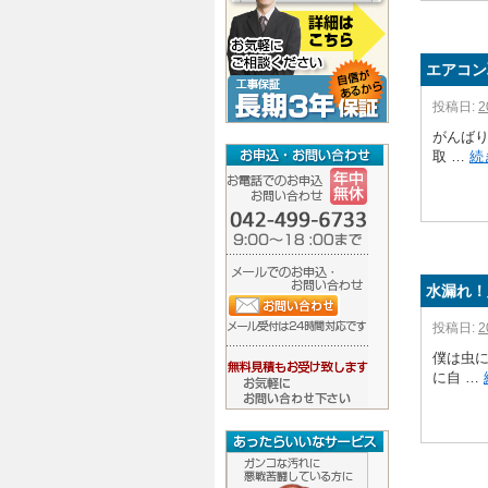
エアコン
投稿日:
2
がんば
取 …
続
水漏れ！
投稿日:
2
僕は虫
に自 …