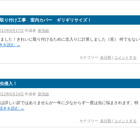
取り付け工事 室内カバー ギリギリサイズ！
012年8月17日
作成者:
新洗組
りました！きれいに取り付けるために念入りに計算しました（笑） 何でもない
きを読む
→
カテゴリー:
未分類
|
コメントする
虫侵入！
012年8月14日
作成者:
新洗組
には詳しい訳ではありませんが一年に少なからず一度は虫に悩まされます。特
続きを読む
→
カテゴリー:
未分類
|
コメントする