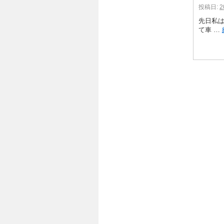
投稿日:
2
先日私
て車 …