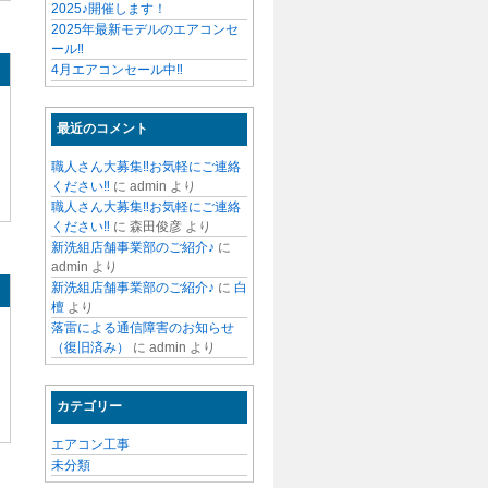
2025♪開催します！
2025年最新モデルのエアコンセ
ール‼
4月エアコンセール中‼
最近のコメント
職人さん大募集‼お気軽にご連絡
ください‼
に
admin
より
職人さん大募集‼お気軽にご連絡
ください‼
に
森田俊彦
より
新洗組店舗事業部のご紹介♪
に
admin
より
新洗組店舗事業部のご紹介♪
に
白
檀
より
落雷による通信障害のお知らせ
（復旧済み）
に
admin
より
カテゴリー
エアコン工事
未分類