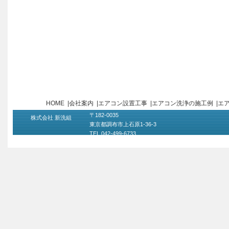
HOME
|
会社案内
|
エアコン設置工事
|
エアコン洗浄の施工例
|
エ
〒182-0035
株式会社 新洗組
東京都調布市上石原1-36-3
TEL 042-499-6733